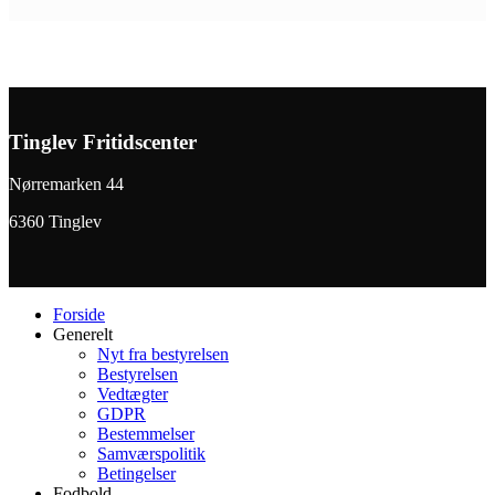
Tinglev Fritidscenter
Nørremarken 44
6360 Tinglev
Forside
Generelt
Nyt fra bestyrelsen
Bestyrelsen
Vedtægter
GDPR
Bestemmelser
Samværspolitik
Betingelser
Fodbold