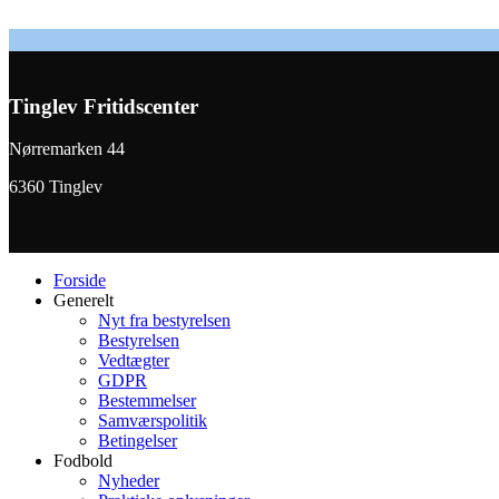
Tinglev Fritidscenter
Nørremarken 44
6360 Tinglev
Forside
Generelt
Nyt fra bestyrelsen
Bestyrelsen
Vedtægter
GDPR
Bestemmelser
Samværspolitik
Betingelser
Fodbold
Nyheder