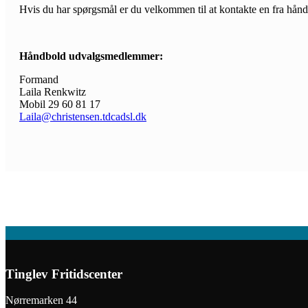
Hvis du har spørgsmål er du velkommen til at kontakte en fra hån
Håndbold udvalgsmedlemmer:
Formand
Laila Renkwitz
Mobil 29 60 81 17
Laila@christensen.tdcadsl.dk
Tinglev Fritidscenter
Nørremarken 44