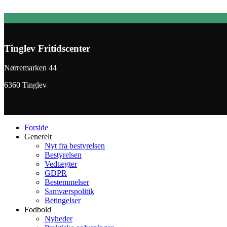
Tinglev Fritidscenter
Nørremarken 44
6360 Tinglev
Forside
Generelt
Nyt fra bestyrelsen
Bestyrelsen
Vedtægter
GDPR
Bestemmelser
Samværspolitik
Betingelser
Fodbold
Nyheder